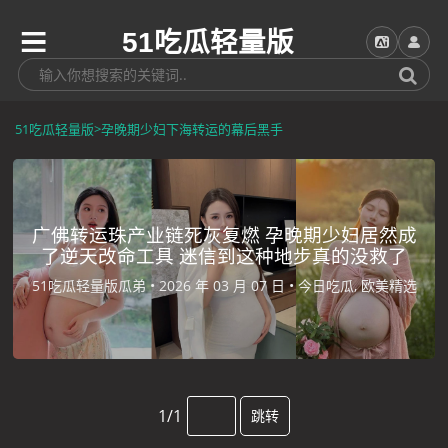
51吃瓜轻量版
51吃瓜轻量版
>
孕晚期少妇下海转运的幕后黑手
广佛转运珠产业链死灰复燃 孕晚期少妇居然成
了逆天改命工具 迷信到这种地步真的没救了
51吃瓜轻量版瓜弟 •
2026 年 03 月 07 日 •
今日吃瓜, 欧美精选
1/1
跳转